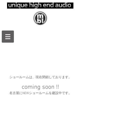
ｍｂｌ日本
正規代理
店 エムビ
ーエルジャ
パン
ショールームは、現在閉鎖しております。
coming soon !!
名古屋にNEWショールームを建設中です。