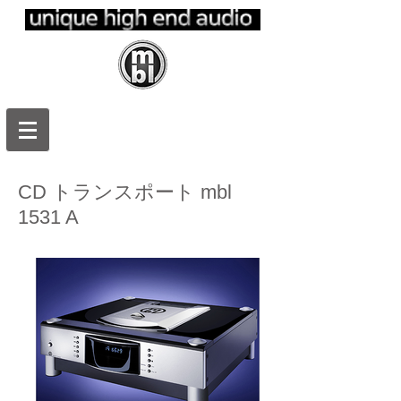
ｍｂｌ日本
正規代理
店 エムビ
ーエルジャ
パン
CD トランスポート mbl
1531 A