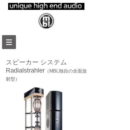
ｍｂｌ日本
正規代理
店 エムビ
ーエルジャ
パン
スピーカー システム
Radialstrahler
（MBL独自の全面放
射型）