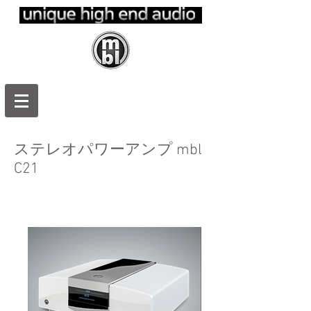
ｍｂｌ日本
正規代理
店 エムビ
ーエルジャ
パン
ステレオパワーアンプ mbl
C21
プリアンプ mbl 6011D