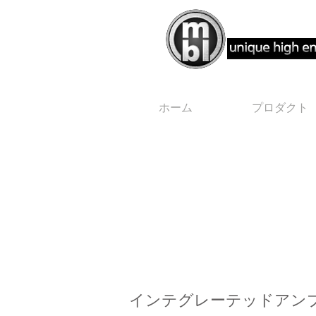
ホーム
プロダクト
プリアンプ mbl 6011D
インテグレーテッドアンプmb