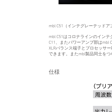
mbl C51（インテグレーテッ
mbl C51はコロナラインのイ
C11、またパワーアンプ部はmbl
XLRバランス端子とプロセッサ
できます。またmbl製品同士をつなぐ
仕様