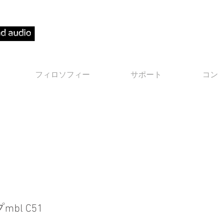
ｍｂｌ日本正規代理店
フィロソフィー
サポート
コン
l C51